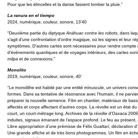
Pour que les étincelles et la danse fassent tomber la pluie.”
La ranura en el tiempo
2024, numérique, couleur, sonore, 13’40
“Deuxième partie du diptyque
Anáhuac contre les robots
, dans laqu
s’agit d’une confrontation d’ordre magique, où les signes et leur ré
symptômes. D’autres cartes sont nécessaires pour rendre compte de
d’événements quantiques et de voyages intérieurs, des cartes s
milpa
et de connexions.”
Monolito
2019, numérique, couleur, sonore, 40’
“Le monolithe est habité par une entité minuscule, un univers consc
formes. Dans sa tentative de résonance avec l’humain, il ne parvient
préparer la nouvelle semence. Film en chantier, matériaux de basse 
affectés et corps affectant d’autres corps. La révolte est un état d
court, un court-métrage long. Archives de la révolte d’Oaxaca 200
induites, signaux émanant de l’espace profond. Le feu au présent, 
Libre appropriation d’une prémisse de Félix Guattari, déclaration d’
Une grande affiche et de très bons photogrammes. Un film en échec