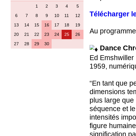
1
2
3
4
5
Télécharger l
6
7
8
9
10
11
12
13
14
15
16
17
18
19
Au programme
20
21
22
23
24
25
26
27
28
29
30
Dance Chr
Ed Emshwiller
1959, numériqu
“En tant que p
dimensions tem
plus large que l
séquence et le
intensités imp
figure humaine
signification pa