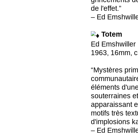
de l'effet.”
– Ed Emshwill
Totem
Ed Emshwiller
1963, 16mm, co
“Mystères primo
communautaire
éléments d'une
souterraines e
apparaissant e
motifs très tex
d'implosions k
– Ed Emshwill