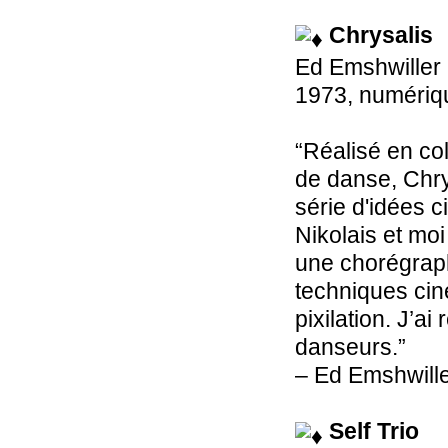
Chrysalis
Ed Emshwiller
1973, numériqu
“Réalisé en co
de danse, Chrys
série d'idées 
Nikolais et mo
une chorégraph
techniques cin
pixilation. J’ai
danseurs.”
– Ed Emshwill
Self Trio