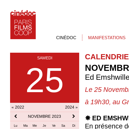
CINÉDOC
MANIFESTATIONS
CALENDRIE
SAMEDI
25
NOVEMBRE
Ed Emshwiller
Le 25 Novemb
à 19h30, au
Gr
« 2022
2024 »
NOVEMBRE 2023
✸ ED EMSHWI
En présence d
Lu
Ma
Me
Je
Ve
Sa
Di