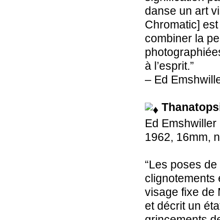
danse un art vi
Chromatic] est 
combiner la pei
photographiée
à l’esprit.”
– Ed Emshwill
Thanatops
Ed Emshwiller
1962, 16mm, n
“Les poses de
clignotements 
visage fixe de
et décrit un é
grincements de 