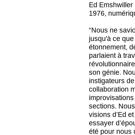
Ed Emshwiller
1976, numériqu
“Nous ne savion
jusqu'à ce que
étonnement, d
parlaient à tr
révolutionnair
son génie. Nous
instigateurs de
collaboration m
improvisations
sections. Nou
visions d’Ed e
essayer d’épou
été pour nous u