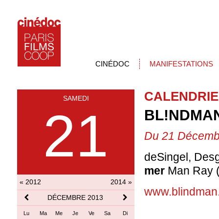
CINÉDOC
MANIFESTATIONS
CALENDRIE
SAMEDI
21
BL!NDMA
Du 21 Décembr
deSingel, Desg
mer
Man Ray (
« 2012
2014 »
www.blindman
DÉCEMBRE 2013
Lu
Ma
Me
Je
Ve
Sa
Di