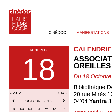
CINÉDOC
MANIFESTATIONS
CALENDRIE
VENDREDI
18
ASSOCIAT
OREILLES
Du 18 Octobre
Bibliothèque 
« 2012
2014 »
20 rue Mirès 1
04'04
Yantra
J
OCTOBRE 2013
Lu
Ma
Me
Je
Ve
Sa
Di