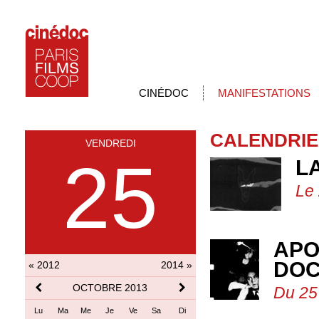
CINÉDOC
MANIFESTATIONS
CALENDRIE
VENDREDI
25
L
Le
APO
DOC
« 2012
2014 »
OCTOBRE 2013
Du 25
Lu
Ma
Me
Je
Ve
Sa
Di