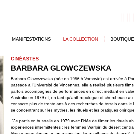
MANIFESTATIONS
LA COLLECTION
BOUTIQUE
CINÉASTES
BARBARA GLOWCZEWSKA
Barbara Glowczewska (née en 1956 à Varsovie) est arrivée à Par
passage à l’Université de Vincennes, elle a réalisé plusieurs fil
parfois accompagnés de performances en direct mettant en valeur
Australie en 1979 et, en tant qu’anthropologue et chercheuse au 
consacre plus de trente ans à des recherches de terrain dans le D
se concentrant sur les mythes, les rituels et les pratiques oniriqu
"Je partis en Australie en 1979 avec l’idée de filmer les rituels
expériences intermittentes ; les femmes Warlpiri du désert centr
filme « normalement », en respectant leurs rythmes de danse
2
. 