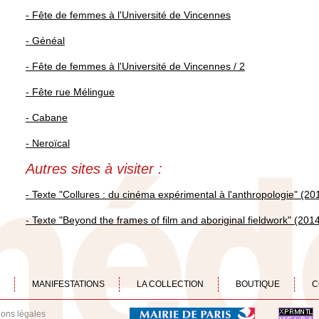
- Fête de femmes à l'Université de Vincennes
- Généal
- Fête de femmes à l'Université de Vincennes / 2
- Fête rue Mélingue
- Cabane
- Neroïcal
Autres sites à visiter :
- Texte "Collures : du cinéma expérimental à l'anthropologie" (20
- Texte "Beyond the frames of film and aboriginal fieldwork" (201
MANIFESTATIONS
LA COLLECTION
BOUTIQUE
C
ions légales