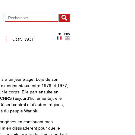
CONTACT
is à un jeune âge. Lors de son
ms expérimentaux entre 1976 et 1977,
 le corps. Elle part ensuite en
CNRS (aujourd’hui émérite), elle
ésert central et d'autres régions,
es du peuple Warlpiri.
 aborigènes en continuant mes
al m’en dissuadèrent pour que je
J’ai ensuite arrêté de filmer pendant