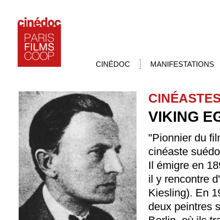
CINÉDOC
MANIFESTATIONS
CINÉASTE
VIKING E
"Pionnier du fil
cinéaste suédo
Il émigre en 18
il y rencontre 
Kiesling). En 1
deux peintres s