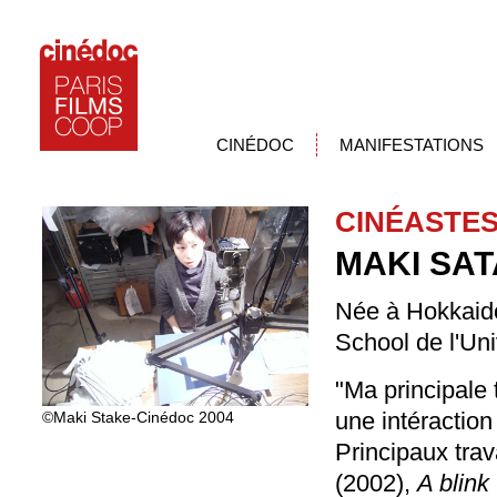
CINÉDOC
MANIFESTATIONS
CINÉASTE
MAKI SA
Née à Hokkaido
School de l'Uni
"Ma principale 
une intéraction
©Maki Stake-Cinédoc 2004
Principaux tra
(2002),
A blink