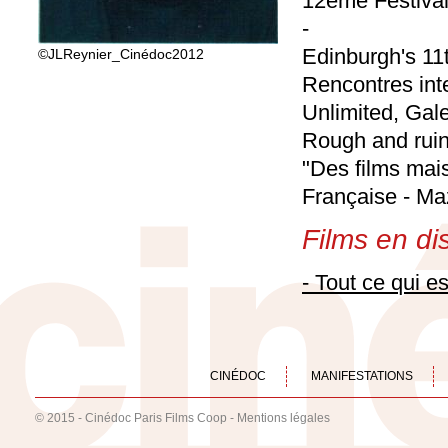
12eme Festival
-
Edinburgh's 11t
©JLReynier_Cinédoc2012
Rencontres inte
Unlimited, Gale
Rough and ruin
"Des films mai
Française - Ma
Films en dis
- Tout ce qui es
CINÉDOC
MANIFESTATIONS
© 2015 - Cinédoc Paris Films Coop -
Mentions légales