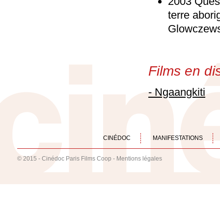
2003 Quest
terre abori
Glowczews
Films en dis
- Ngaangkiti
CINÉDOC
MANIFESTATIONS
© 2015 - Cinédoc Paris Films Coop -
Mentions légales