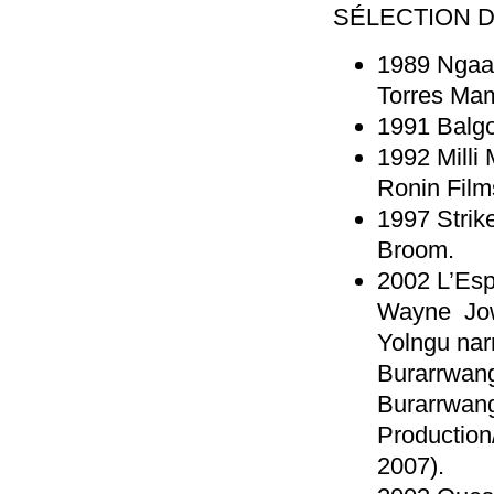
SÉLECTION D
1989 Ngaan
Torres Ma
1991 Balgo
1992 Milli 
Ronin Film
1997 Strike
Broom.
2002 L’Espr
Wayne Jow
Yolngu nar
Burarrwan
Burarrwang
Production
2007).