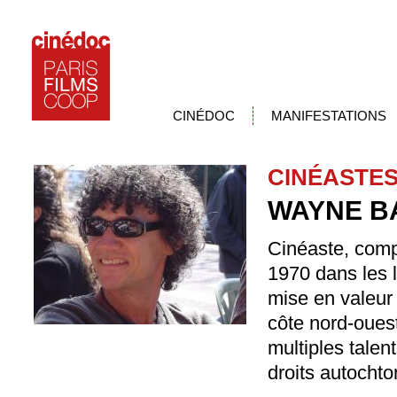
CINÉDOC
MANIFESTATIONS
CINÉASTE
WAYNE B
Cinéaste, comp
1970 dans les l
mise en valeur 
côte nord-oues
multiples talen
droits autochto