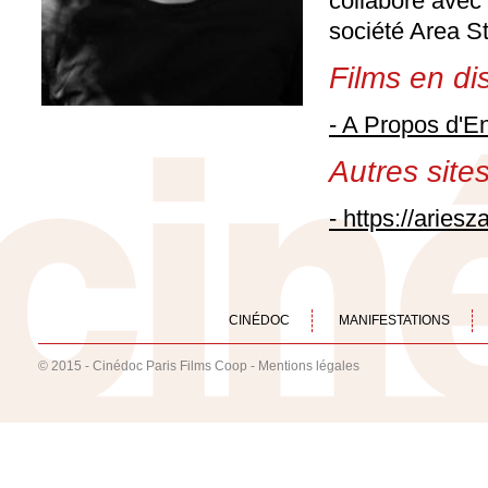
collabore avec l
société Area S
Films en dis
- A Propos d'E
Autres sites 
- https://aries
CINÉDOC
MANIFESTATIONS
© 2015 - Cinédoc Paris Films Coop -
Mentions légales