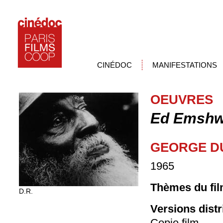
CINÉDOC
MANIFESTATIONS
OEUVRES
Ed Emshwi
GEORGE D
1965
Thèmes du fil
D.R.
Versions dist
Copie film