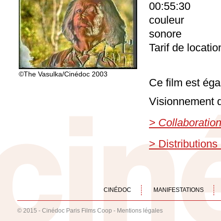
00:55:30
couleur
sonore
Tarif de locati
©The Vasulka/Cinédoc 2003
Ce film est éga
Visionnement d
> Collaboratio
> Distributions
CINÉDOC
MANIFESTATIONS
© 2015 - Cinédoc Paris Films Coop -
Mentions légales