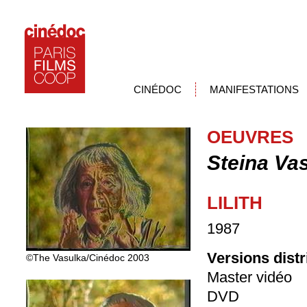
CINÉDOC
MANIFESTATIONS
OEUVRES
Steina Va
LILITH
1987
Versions dist
©The Vasulka/Cinédoc 2003
Master vidéo
DVD