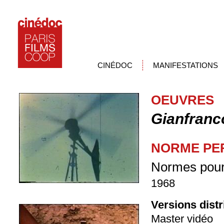
CINÉDOC
MANIFESTATIONS
OEUVRES
Gianfranc
NORME PER
Normes pour 
1968
Versions dist
Master vidéo