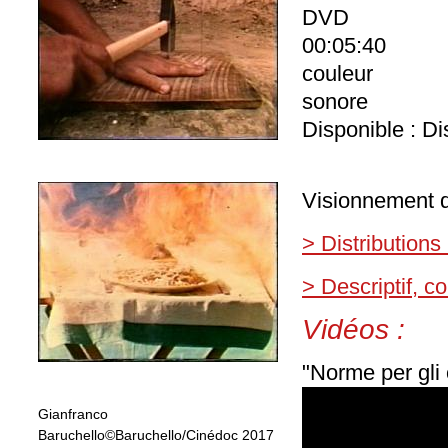
DVD
00:05:40
couleur
sonore
Disponible : Di
Visionnement d
> Distributions
> Descriptif, 
Vidéos :
"Norme per gli 
Gianfranco
Baruchello©Baruchello/Cinédoc 2017