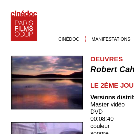
CINÉDOC
MANIFESTATIONS
OEUVRES
Robert Ca
LE 2ÈME JO
Versions distr
Master vidéo
DVD
00:08:40
couleur
sonore