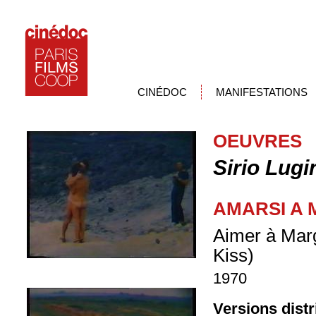
CINÉDOC
MANIFESTATIONS
OEUVRES
Sirio Lugi
AMARSI A 
Aimer à Marg
Kiss)
1970
Versions dist