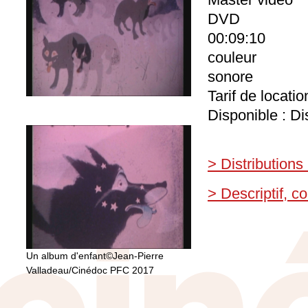
DVD
00:09:10
couleur
sonore
Tarif de locati
Disponible : Di
> Distributions
> Descriptif, 
Un album d'enfant©Jean-Pierre
Valladeau/Cinédoc PFC 2017