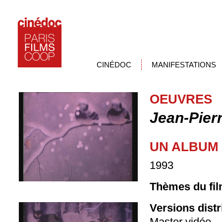
CINÉDOC
MANIFESTATIONS
OEUVRES
Jean-Pier
UN ALBUM
1993
Thèmes du fil
Versions dist
Master vidéo