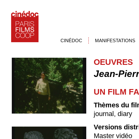
CINÉDOC
MANIFESTATIONS
OEUVRES
Jean-Pier
UN FILM FAC
Thèmes du fil
journal, diary
Versions dist
Master vidéo