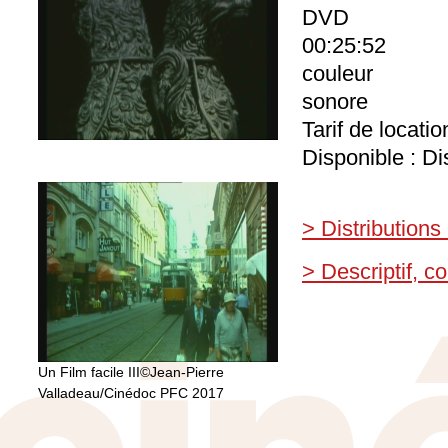
DVD
00:25:52
couleur
sonore
Tarif de locati
Disponible : Di
> Distributions
> Descriptif, 
Un Film facile III©Jean-Pierre
Valladeau/Cinédoc PFC 2017