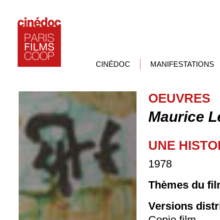
CINÉDOC
MANIFESTATIONS
OEUVRES
Maurice L
UNE HISTO
1978
Thèmes du fil
Versions dist
Copie film