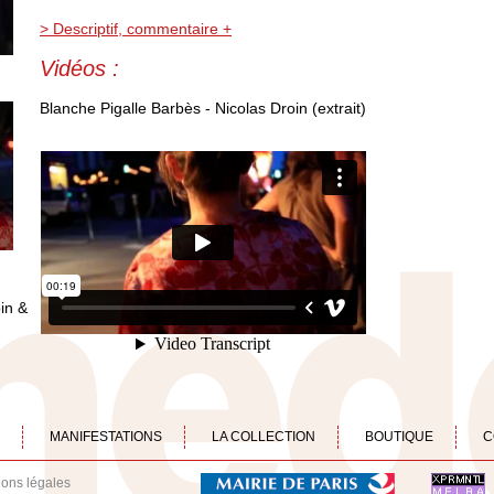
> Descriptif, commentaire +
Vidéos :
Blanche Pigalle Barbès - Nicolas Droin (extrait)
in &
MANIFESTATIONS
LA COLLECTION
BOUTIQUE
C
ions légales