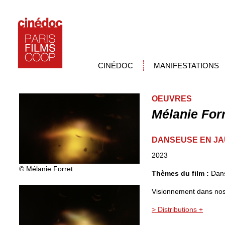
CINÉDOC
MANIFESTATIONS
OEUVRES
Mélanie For
DANSEUSE EN J
2023
© Mélanie Forret
Thèmes du film :
Dan
Visionnement dans nos
> Distributions +