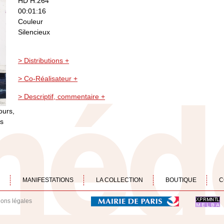
HD H.264
00:01:16
Couleur
Silencieux
> Distributions +
> Co-Réalisateur +
> Descriptif, commentaire +
ours,
ms
MANIFESTATIONS
LA COLLECTION
BOUTIQUE
C
ions légales