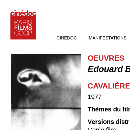
CINÉDOC
MANIFESTATIONS
OEUVRES
Edouard 
CAVALIÈRE
1977
Thèmes du fil
Versions dist
Copie film