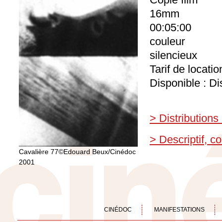
16mm
00:05:00
couleur
silencieux
Tarif de locati
Disponible : Di
> Distributions
> Descriptif, 
Cavalière 77©Edouard Beux/Cinédoc
2001
CINÉDOC
MANIFESTATIONS