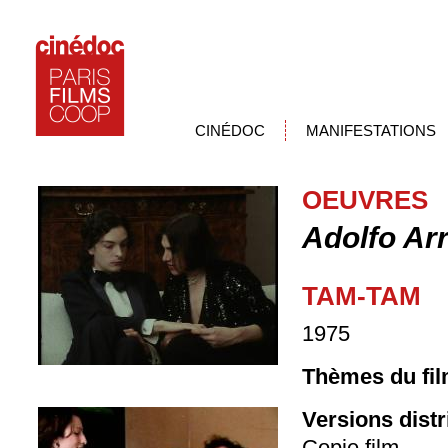
CINÉDOC
MANIFESTATIONS
OEUVRES
Adolfo Arr
TAM-TAM
1975
Thèmes du fil
Versions dist
Copie film