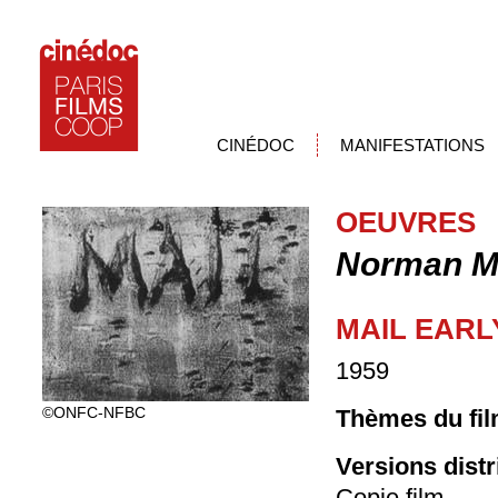
CINÉDOC
MANIFESTATIONS
OEUVRES
Norman M
MAIL EARL
1959
©ONFC-NFBC
Thèmes du fil
Versions dist
Copie film