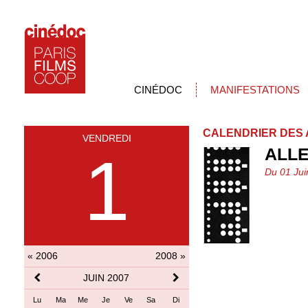
CINÉDOC
MANIFESTATIONS
CALENDRIER DES 
VENDREDI
ALL
1
Du 01 Jui
« 2006
2008 »
JUIN 2007
Lu
Ma
Me
Je
Ve
Sa
Di