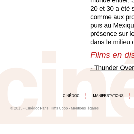
monde entier. 
20 et 30 a été 
comme aux prof
puis au Mexique
présence sur l
dans le milieu
Films en dis
- Thunder Ove
CINÉDOC
MANIFESTATIONS
© 2015 - Cinédoc Paris Films Coop -
Mentions légales