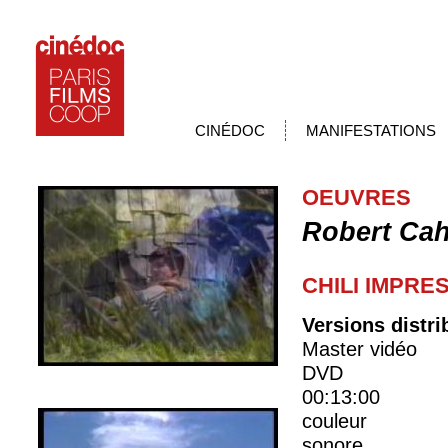
CINÉDOC
MANIFESTATIONS
OEUVRES
Robert Ca
CHILI IMPRE
Versions distr
Master vidéo
DVD
00:13:00
couleur
sonore