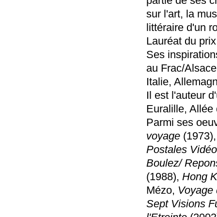
partie de ses cr
sur l'art, la mu
littéraire d'un 
Lauréat du prix
Ses inspiration
au Frac/Alsace
Italie, Allema
Il est l'auteur 
Euralille, Allé
Parmi ses oeuv
voyage
(1973)
Postales Vidéo
Boulez/ Repon
(1988),
Hong K
Mézo,
Voyage 
Sept Visions F