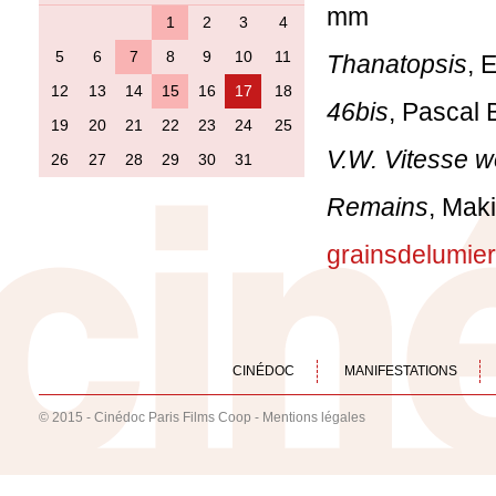
m
1
2
3
4
5
6
7
8
9
10
11
Thanatopsis
,
12
13
14
15
16
17
18
46bis
, Pascal 
19
20
21
22
23
24
25
V.W. Vitesse 
26
27
28
29
30
31
Remains
, Maki
grainsdelumie
CINÉDOC
MANIFESTATIONS
© 2015 - Cinédoc Paris Films Coop -
Mentions légales