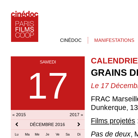
CINÉDOC
MANIFESTATIONS
CALENDRIE
SAMEDI
17
GRAINS D
Le 17 Décemb
FRAC Marseille
Dunkerque, 13
« 2015
2017 »
Films projetés
DÉCEMBRE 2016
Pas de deux
, 
Lu
Ma
Me
Je
Ve
Sa
Di