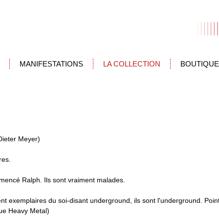
MANIFESTATIONS
LA COLLECTION
BOUTIQUE
Dieter Meyer)
res.
mmencé Ralph. Ils sont vraiment malades.
t exemplaires du soi-disant underground, ils sont l'underground. Point.
vue Heavy Metal)