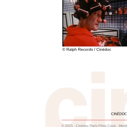
© Ralph Records / Cinédoc
CINÉDOC
© 2015 - Cinédoc Paris Films Coop -
Ment