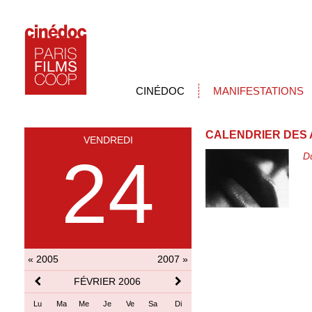
CINÉDOC
MANIFESTATIONS
CALENDRIER DES 
VENDREDI
24
D
« 2005
2007 »
FÉVRIER 2006
Lu
Ma
Me
Je
Ve
Sa
Di