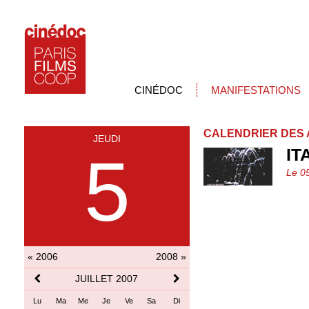
CINÉDOC
MANIFESTATIONS
CALENDRIER DES 
JEUDI
IT
5
Le 05
« 2006
2008 »
JUILLET 2007
Lu
Ma
Me
Je
Ve
Sa
Di