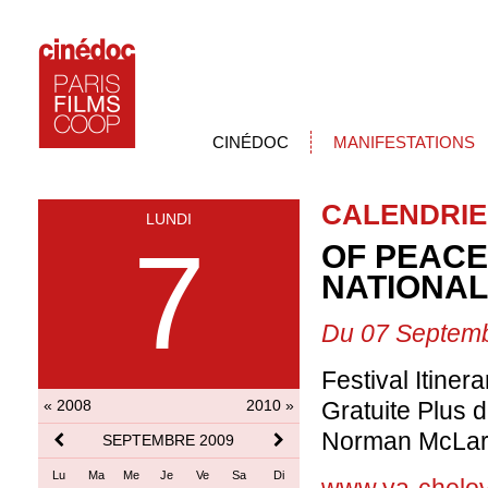
CINÉDOC
MANIFESTATIONS
CALENDRIE
LUNDI
7
OF PEACE
NATIONAL
Du 07 Septemb
Festival Itine
« 2008
2010 »
Gratuite Plus d
Norman McLare
SEPTEMBRE 2009
Lu
Ma
Me
Je
Ve
Sa
Di