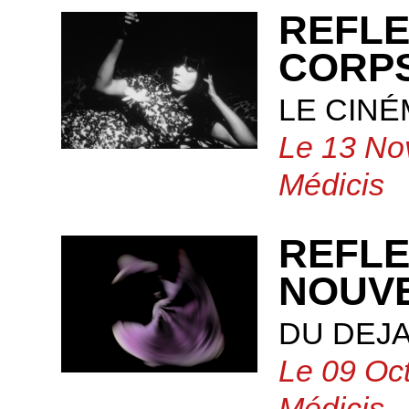
REFLE
CORP
LE CIN
Le 13 No
Médicis
REFLE
NOUV
DU DEJA
Le 09 Oct
Médicis