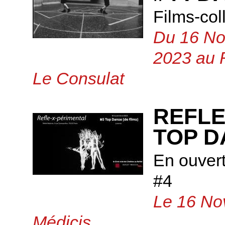
Films-co
Du 16 No
2023 au R
Le Consulat
REFLE
TOP D
En ouver
#4
Le 16 No
Médicis