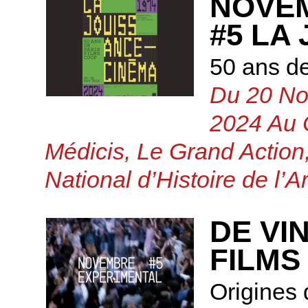
NOVE
#5 LA
50 ans d
Du 20 No
2024 Au 
Médicis, Le Grand Action, 
National d’Histoire de l’A
DE VI
FILMS
Origines