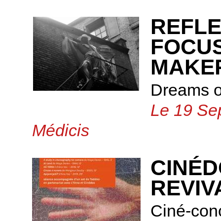
REFLE
FOCUS
MAKE
Dreams o
Le 19 Se
Médicis
CINÉD
REVIV
Ciné-con