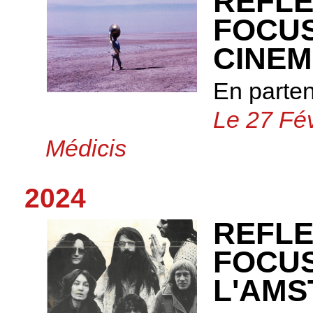
REFLE
FOCUS
CINEM
En parte
Le 27 Fév
Médicis
2024
REFLE
FOCU
L'AMS