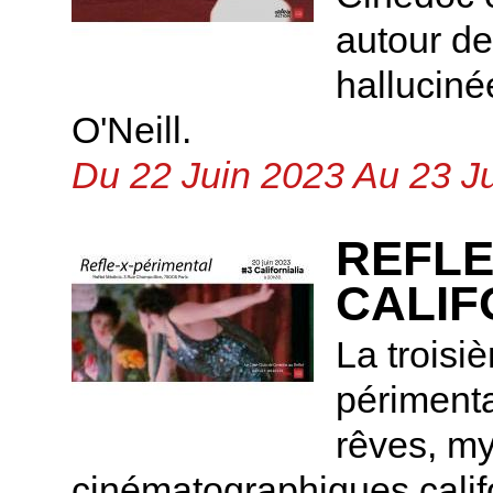
autour de
halluciné
O'Neill.
Du 22 Juin 2023 Au 23 J
REFLE
CALIF
La troisi
périmenta
rêves, my
cinématographiques calif