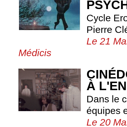
PSYCH
Cycle Ero
Pierre C
Le 21 Mar
Médicis
CINÉD
À L'E
Dans le c
équipes e
Le 20 Ma