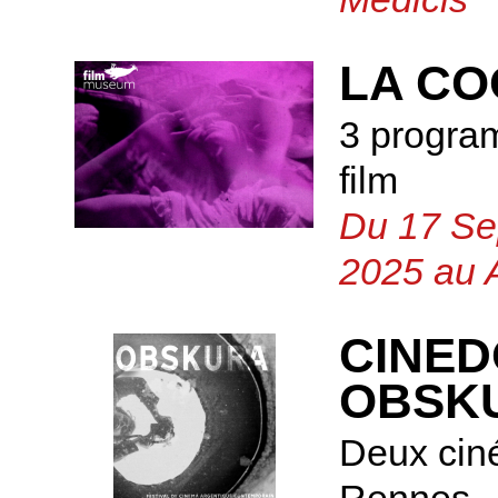
LA CO
3 progra
film
Du 17 Se
2025 au 
CINED
OBSK
Deux cin