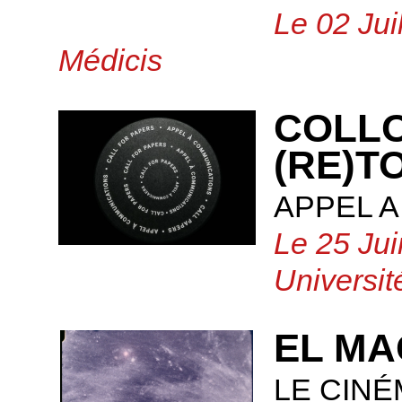
Le 02 Jui
Médicis
COLLO
(RE)T
APPEL 
Le 25 Jui
Universi
EL M
LE CIN