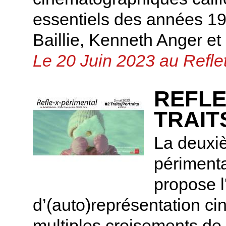
essentiels des années 1
Baillie, Kenneth Anger et 
Le 20 Juin 2023 au Refle
REFLE
TRAIT
La deuxi
périmenta
propose l
d’(auto)représentation c
multiples croisements de