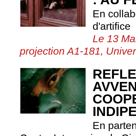
En collab
d'artifice
Le 13 Mai
projection A1-181, Univer
REFLE
AVVEN
COOPE
INDIP
En parte