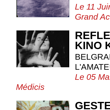
Le 11 Jui
Grand Ac
REFLE
KINO 
BELGRA
L'AMAT
Le 05 Mai
Médicis
GESTE