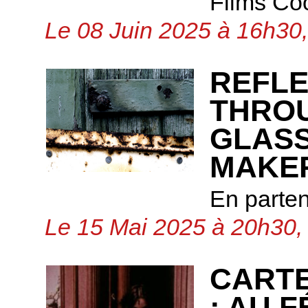
Films Co
Le 08 Juin 2025 à 16h30,
REFLE
THROU
GLASS
MAKER
En parte
Le 15 Mai 2025 à 20h30, 
CARTE
: AU F