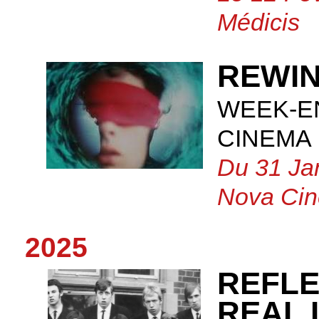
Médicis
REWIN
WEEK-E
CINEMA
Du 31 Ja
Nova Cin
2025
REFLE
REAL 