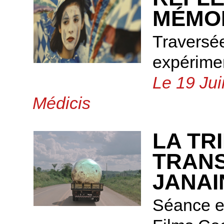
MÉMOI
Traversé
expérimen
Le 19 Jui
Médicis
LA TR
TRAN
JANA
Séance e