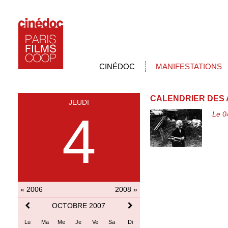
CINÉDOC
MANIFESTATIONS
CALENDRIER DES 
JEUDI
4
Le 0
« 2006
2008 »
OCTOBRE 2007
Lu
Ma
Me
Je
Ve
Sa
Di