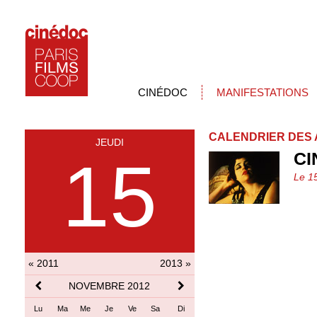
CINÉDOC
MANIFESTATIONS
CALENDRIER DES 
JEUDI
CI
15
Le 1
« 2011
2013 »
NOVEMBRE 2012
Lu
Ma
Me
Je
Ve
Sa
Di