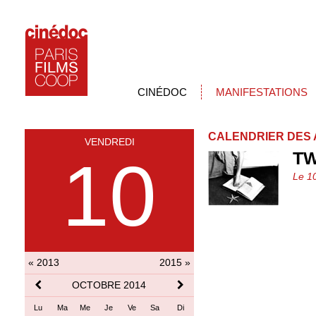
CINÉDOC
MANIFESTATIONS
CALENDRIER DES 
VENDREDI
T
10
Le 1
« 2013
2015 »
OCTOBRE 2014
Lu
Ma
Me
Je
Ve
Sa
Di